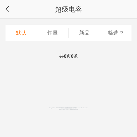
超级电容
默认
销量
新品
筛选
共
页
条
0
0
Copyright © 2012-2026 东田工控选型网站 版权所有
Powered by EyouCms
网站备案号：
浙ICP备14015512号-8