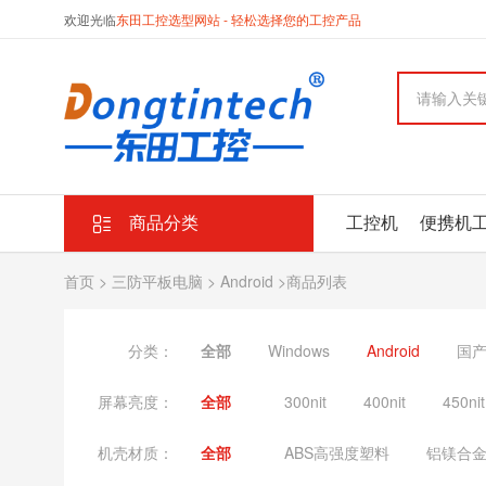
欢迎光临
东田工控选型网站 - 轻松选择您的工控产品
商品分类
工控机
便携机
首页
>
三防平板电脑
>
Android
>商品列表
分类：
全部
Windows
Android
国
屏幕亮度：
全部
300nit
400nit
450nit
机壳材质：
全部
ABS高强度塑料
铝镁合