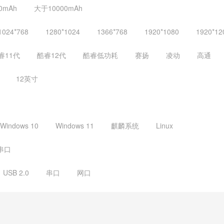
0mAh
大于10000mAh
1024*768
1280*1024
1366*768
1920*1080
1920*12
睿11代
酷睿12代
酷睿低功耗
赛扬
凌动
高通
12英寸
Windows 10
Windows 11
麒麟系统
Linux
串口
USB 2.0
串口
网口