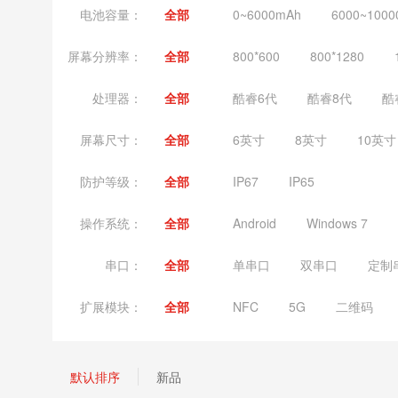
电池容量：
全部
0~6000mAh
6000~1000
屏幕分辨率：
全部
800*600
800*1280
处理器：
全部
酷睿6代
酷睿8代
酷
屏幕尺寸：
全部
6英寸
8英寸
10英寸
防护等级：
全部
IP67
IP65
操作系统：
全部
Android
Windows 7
串口：
全部
单串口
双串口
定制
扩展模块：
全部
NFC
5G
二维码
默认排序
新品