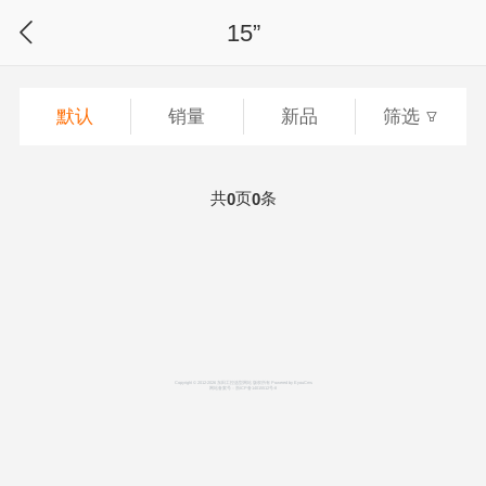
15”
默认
销量
新品
筛选
共
页
条
0
0
Copyright © 2012-2026 东田工控选型网站 版权所有
Powered by EyouCms
网站备案号：
浙ICP备14015512号-8