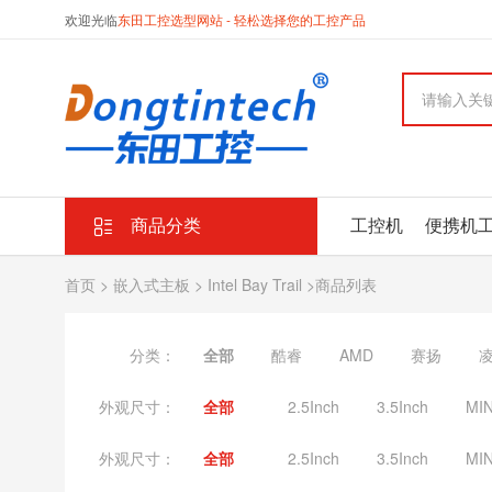
欢迎光临
东田工控选型网站 - 轻松选择您的工控产品
商品分类
工控机
便携机
首页
>
嵌入式主板
>
Intel Bay Trail
>商品列表
分类：
全部
酷睿
AMD
赛扬
外观尺寸：
全部
2.5Inch
3.5Inch
MIN
外观尺寸：
全部
2.5Inch
3.5Inch
MIN