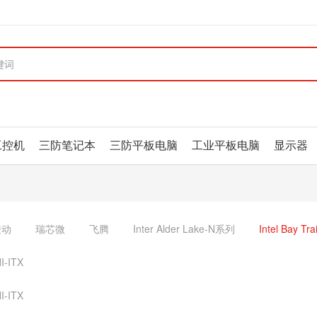
工控机
三防笔记本
三防平板电脑
工业平板电脑
显示器
凌动
瑞芯微
飞腾
Inter Alder Lake-N系列
Intel Bay Trai
I-ITX
I-ITX