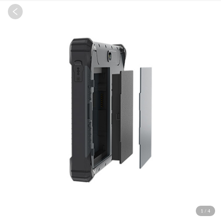
1
/
4